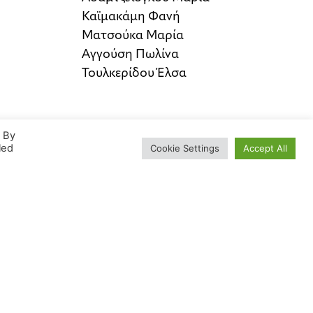
Καϊμακάμη Φανή
Ματσούκα Μαρία
Αγγούση Πωλίνα
Τουλκερίδου Έλσα
. By
led
Cookie Settings
Accept All