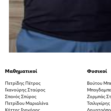
Μαθηματικοί
Φυσικοί
Πετρίδης Πέτρος
Βούτου Μπε
Γκανούρης Σταύρος
Μπογδαμπεϊ
Σπανός Σπύρος
Ζορμπάς Σ
Πετρίδου Μαριαλένα
Τσιλιγκίρη
Κήττας Γρηγόρης
Δημητρόπο