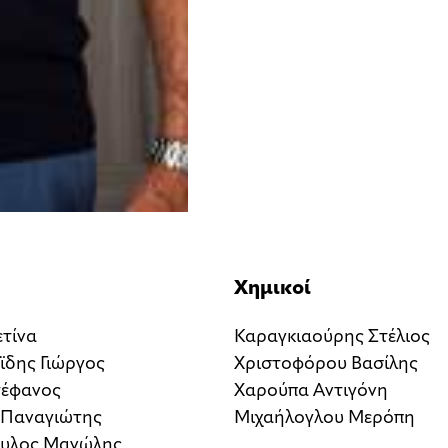
Χημικοί
τίνα
Καραγκιαούρης Στέλιος
δης Γιώργος
Χριστοφόρου Βασίλης
τέφανος
Χαρούπα Αντιγόνη
ς Παναγιώτης
Μιχαήλογλου Μερόπη
υλος Μανώλης