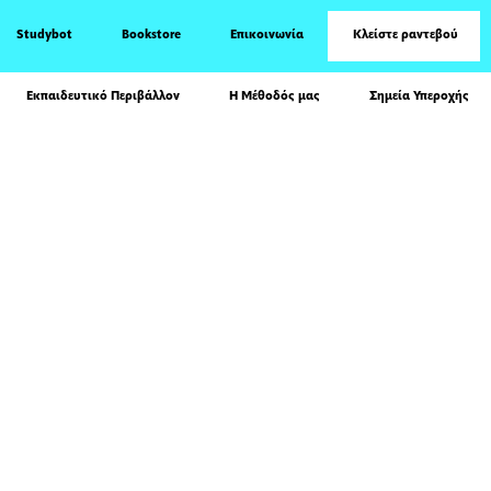
Studybot
Bookstore
Επικοινωνία
Κλείστε ραντεβού
Εκπαιδευτικό Περιβάλλον
Η Μέθοδός μας
Σημεία Υπεροχής